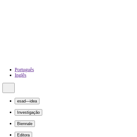
Português
Inglês
esad—idea
Investigação
Biennale
Editora