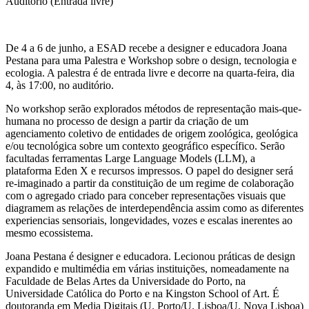
Auditório (Entrada livre)
De 4 a 6 de junho, a ESAD recebe a designer e educadora Joana
Pestana para uma Palestra e Workshop sobre o design, tecnologia e
ecologia. A palestra é de entrada livre e decorre na quarta-feira, dia
4, às 17:00, no auditório.
No workshop serão explorados métodos de representação mais-que-
humana no processo de design a partir da criação de um
agenciamento coletivo de entidades de origem zoológica, geológica
e/ou tecnológica sobre um contexto geográfico específico. Serão
facultadas ferramentas Large Language Models (LLM), a
plataforma Eden X e recursos impressos. O papel do designer será
re-imaginado a partir da constituição de um regime de colaboração
com o agregado criado para conceber representações visuais que
diagramem as relações de interdependência assim como as diferentes
experiencias sensoriais, longevidades, vozes e escalas inerentes ao
mesmo ecossistema.
Joana Pestana é designer e educadora. Lecionou práticas de design
expandido e multimédia em várias instituições, nomeadamente na
Faculdade de Belas Artes da Universidade do Porto, na
Universidade Católica do Porto e na Kingston School of Art. É
doutoranda em Media Digitais (U. Porto/U. Lisboa/U. Nova Lisboa)