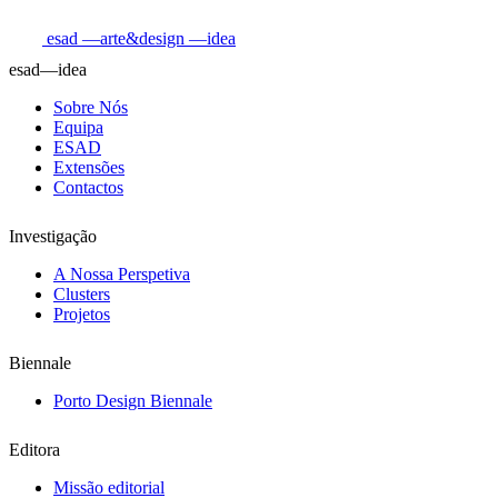
esad
—arte&design
—idea
esad—idea
Sobre Nós
Equipa
ESAD
Extensões
Contactos
Investigação
A Nossa Perspetiva
Clusters
Projetos
Biennale
Porto Design Biennale
Editora
Missão editorial