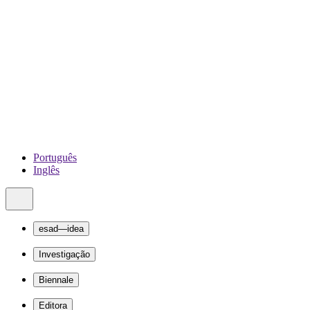
Português
Inglês
esad—idea
Investigação
Biennale
Editora