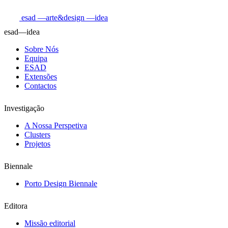
esad
—arte&design
—idea
esad—idea
Sobre Nós
Equipa
ESAD
Extensões
Contactos
Investigação
A Nossa Perspetiva
Clusters
Projetos
Biennale
Porto Design Biennale
Editora
Missão editorial