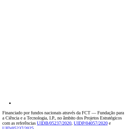
Financiado por fundos nacionais através da FCT — Fundação para
a Ciência e a Tecnologia, I.P., no âmbito dos Projetos Estratégicos
com as referências
UIDB/05237/2020
,
UIDP/04057/2020
e
UID/05237/2025
.