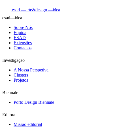
esad
—arte&design
—idea
esad—idea
Sobre Nós
Equipa
ESAD
Extensões
Contactos
Investigação
A Nossa Perspetiva
Clusters
Projetos
Biennale
Porto Design Biennale
Editora
Missão editorial