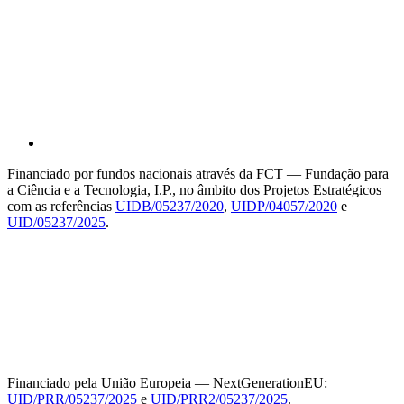
Financiado por fundos nacionais através da FCT — Fundação para
a Ciência e a Tecnologia, I.P., no âmbito dos Projetos Estratégicos
com as referências
UIDB/05237/2020
,
UIDP/04057/2020
e
UID/05237/2025
.
Financiado pela União Europeia — NextGenerationEU:
UID/PRR/05237/2025
e
UID/PRR2/05237/2025
.