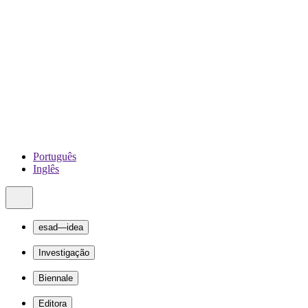
Português
Inglês
esad—idea
Investigação
Biennale
Editora