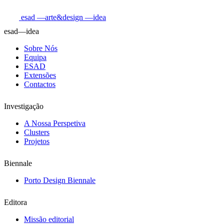
esad
—arte&design
—idea
esad—idea
Sobre Nós
Equipa
ESAD
Extensões
Contactos
Investigação
A Nossa Perspetiva
Clusters
Projetos
Biennale
Porto Design Biennale
Editora
Missão editorial