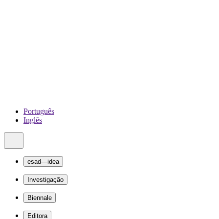
Português
Inglês
esad—idea
Investigação
Biennale
Editora