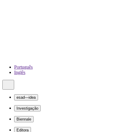
Português
Inglês
esad—idea
Investigação
Biennale
Editora