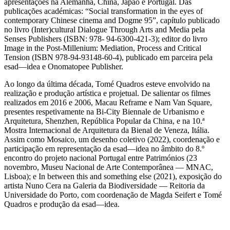
apresentações na Alemanha, China, Japão e Portugal. Das
publicações académicas: “Social transformation in the eyes of
contemporary Chinese cinema and Dogme 95”, capítulo publicado
no livro (Inter)cultural Dialogue Through Arts and Media pela
Senses Publishers (ISBN: 978- 94-6300-421-3); editor do livro
Image in the Post-Millenium: Mediation, Process and Critical
Tension (ISBN 978-94-93148-60-4), publicado em parceira pela
esad—idea e Onomatopee Publisher.
Ao longo da última década, Tomé Quadros esteve envolvido na
realização e produção artística e projetual. De salientar os filmes
realizados em 2016 e 2006, Macau Reframe e Nam Van Square,
presentes respetivamente na Bi-City Biennale de Urbanismo e
Arquitetura, Shenzhen, República Popular da China, e na 10.ª
Mostra Internacional de Arquitetura da Bienal de Veneza, Itália.
Assim como Mosaico, um desenho coletivo (2022), coordenação e
participação em representação da esad—idea no âmbito do 8.º
encontro do projeto nacional Portugal entre Patrimónios (23
novembro, Museu Nacional de Arte Contemporânea — MNAC,
Lisboa); e In between this and something else (2021), exposição do
artista Nuno Cera na Galeria da Biodiversidade — Reitoria da
Universidade do Porto, com coordenação de Magda Seifert e Tomé
Quadros e produção da esad—idea.