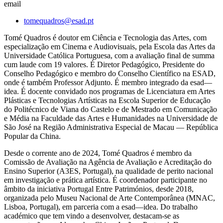
email
tomequadros@esad.pt
Tomé Quadros é doutor em Ciência e Tecnologia das Artes, com
especialização em Cinema e Audiovisuais, pela Escola das Artes da
Universidade Católica Portuguesa, com a avaliação final de summa
cum laude com 19 valores. É Diretor Pedagógico, Presidente do
Conselho Pedagógico e membro do Conselho Científico na ESAD,
onde é também Professor Adjunto. É membro integrado da esad—
idea. É docente convidado nos programas de Licenciatura em Artes
Plásticas e Tecnologias Artísticas na Escola Superior de Educação
do Politécnico de Viana do Castelo e de Mestrado em Comunicação
e Média na Faculdade das Artes e Humanidades na Universidade de
São José na Região Administrativa Especial de Macau — República
Popular da China.
Desde o corrente ano de 2024, Tomé Quadros é membro da
Comissão de Avaliação na Agência de Avaliação e Acreditação do
Ensino Superior (A3ES, Portugal), na qualidade de perito nacional
em investigação e prática artística. É coordenador participante no
âmbito da iniciativa Portugal Entre Patrimónios, desde 2018,
organizada pelo Museu Nacional de Arte Contemporânea (MNAC,
Lisboa, Portugal), em parceria com a esad—idea. Do trabalho
académico que tem vindo a desenvolver, destacam-se as