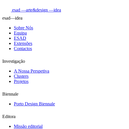
esad
—arte&design
—idea
esad—idea
Sobre Nós
Equipa
ESAD
Extensões
Contactos
Investigação
A Nossa Perspetiva
Clusters
Projetos
Biennale
Porto Design Biennale
Editora
Missão editorial