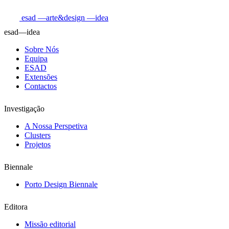
esad
—arte&design
—idea
esad—idea
Sobre Nós
Equipa
ESAD
Extensões
Contactos
Investigação
A Nossa Perspetiva
Clusters
Projetos
Biennale
Porto Design Biennale
Editora
Missão editorial