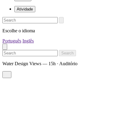
Atividade
Escolhe o idioma
Português
Inglês
Search
Water Design Views — 15h · Auditório
Direção-Geral do Ensino Superior
Bolsas de Mérito
As Bolsas de Estudo por Mérito são atribuídas