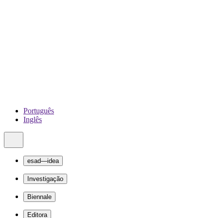
Português
Inglês
esad—idea
Investigação
Biennale
Editora