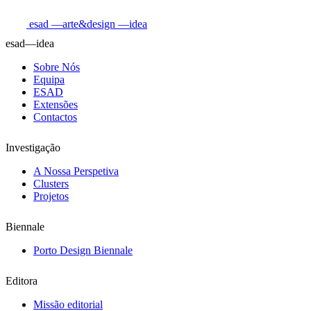
esad
—arte&design
—idea
esad—idea
Sobre Nós
Equipa
ESAD
Extensões
Contactos
Investigação
A Nossa Perspetiva
Clusters
Projetos
Biennale
Porto Design Biennale
Editora
Missão editorial