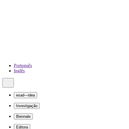
Português
Inglês
esad—idea
Investigação
Biennale
Editora