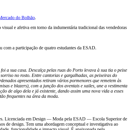
Mercado do Bolhão
.
 visual e afetiva em torno da indumentária tradicional das vendedoras
u com a participação de quatro estudantes da ESAD.
 a sua casa. Descalça pelas ruas do Porto levava à sua tia o peixe
orriso no rosto. Entre cantorias e gargalhadas, as peixeiras do
ordenados apresentados retiram vários pormenores que remetem às
isas e blazers), com a junção dos aventais e xailes, une a vestimenta
ção de algo dela e já existente, dando assim uma nova vida a esses
 tão frequentes na área da moda.
leções. Licenciada em Design — Moda pela ESAD — Escola Superior de
ssos de design. Tem uma abordagem conceptual e investigativa ao
lidade, funcionalidade e impacto visual. É apaixonada pela