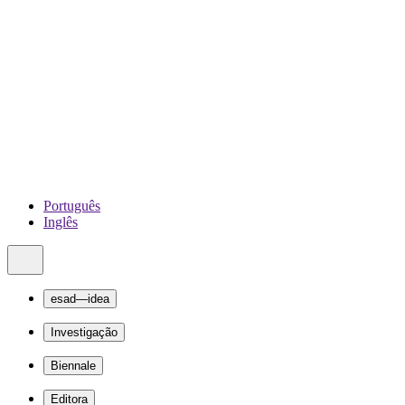
Português
Inglês
esad—idea
Investigação
Biennale
Editora