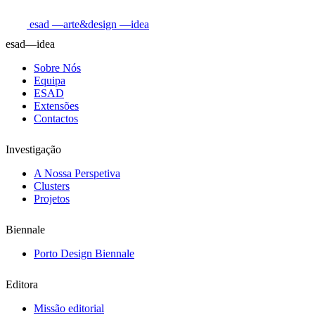
esad
—arte&design
—idea
esad—idea
Sobre Nós
Equipa
ESAD
Extensões
Contactos
Investigação
A Nossa Perspetiva
Clusters
Projetos
Biennale
Porto Design Biennale
Editora
Missão editorial