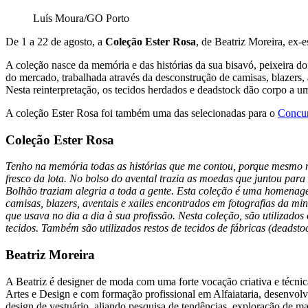
Luís Moura/GO Porto
De 1 a 22 de agosto, a
Coleção
Ester Rosa
, de Beatriz Moreira, ex
A coleção nasce da memória e das histórias da sua bisavó, peixeira do
do mercado, trabalhada através da desconstrução de camisas, blazers, a
Nesta reinterpretação, os tecidos herdados e deadstock dão corpo a u
A coleção Ester Rosa foi também uma das selecionadas para o
Conc
Coleção Ester Rosa
Tenho na memória todas as histórias que me contou, porque mesmo mu
fresco da lota. No bolso do avental trazia as moedas que juntou para
Bolhão traziam alegria a toda a gente. Esta coleção é uma homenage
camisas, blazers, aventais e xailes encontrados em fotografias da mi
que usava no dia a dia à sua profissão. Nesta coleção, são utilizado
tecidos. Também são utilizados restos de tecidos de fábricas (deadst
Beatriz Moreira
A Beatriz é designer de moda com uma forte vocação criativa e téc
Artes e Design e com formação profissional em Alfaiataria, desenvol
design de vestuário, aliando pesquisa de tendências, exploração de ma