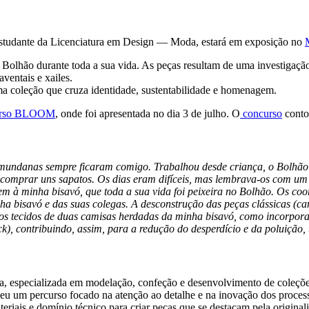
-estudante da Licenciatura em Design — Moda, estará em exposição no
 Bolhão durante toda a sua vida. As peças resultam de uma investigação
ventais e xailes.
ma coleção que cruza identidade, sustentabilidade e homenagem.
urso BLOOM
, onde foi apresentada no dia 3 de julho. O
concurso
conto
ndanas sempre ficaram comigo. Trabalhou desde criança, o Bolhão foi
 comprar uns sapatos. Os dias eram difíceis, mas lembrava-os com um s
m à minha bisavó, que toda a sua vida foi peixeira no Bolhão. Os co
nha bisavó e das suas colegas. A desconstrução das peças clássicas (cam
s os tecidos de duas camisas herdadas da minha bisavó, como incorpora
ock), contribuindo, assim, para a redução do desperdício e da poluição,
nica, especializada em modelação, confeção e desenvolvimento de co
veu um percurso focado na atenção ao detalhe e na inovação dos proce
teriais e domínio técnico para criar peças que se destacam pela origina