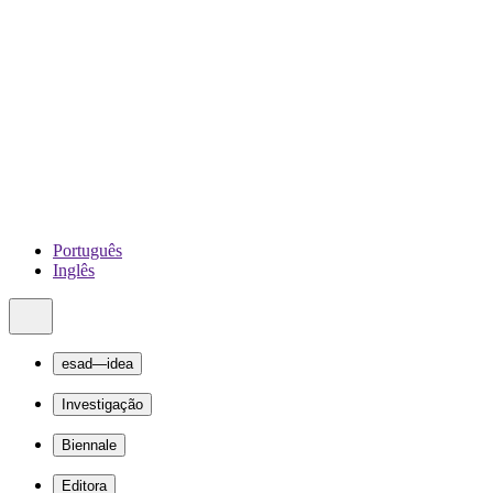
Português
Inglês
esad—idea
Investigação
Biennale
Editora