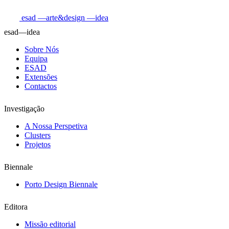
esad
—arte&design
—idea
esad—idea
Sobre Nós
Equipa
ESAD
Extensões
Contactos
Investigação
A Nossa Perspetiva
Clusters
Projetos
Biennale
Porto Design Biennale
Editora
Missão editorial