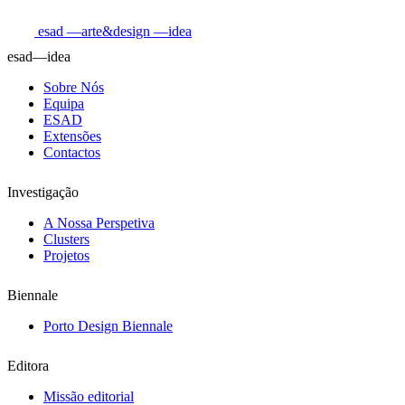
esad
—arte&design
—idea
esad—idea
Sobre Nós
Equipa
ESAD
Extensões
Contactos
Investigação
A Nossa Perspetiva
Clusters
Projetos
Biennale
Porto Design Biennale
Editora
Missão editorial