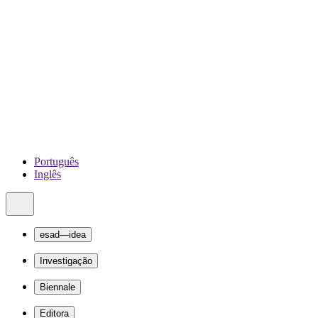
Português
Inglês
esad—idea
Investigação
Biennale
Editora