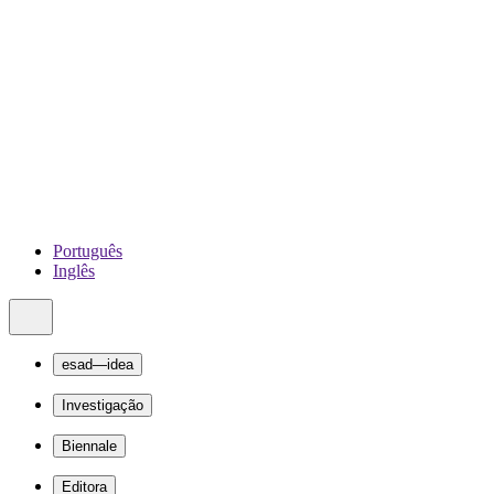
Português
Inglês
esad—idea
Investigação
Biennale
Editora