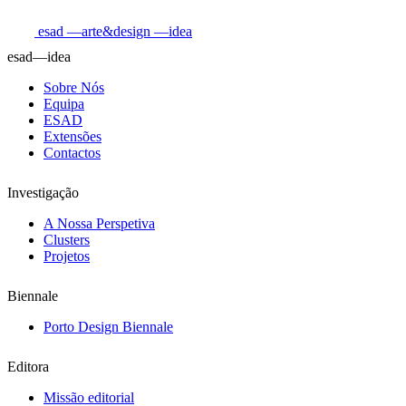
esad
—arte&design
—idea
esad—idea
Sobre Nós
Equipa
ESAD
Extensões
Contactos
Investigação
A Nossa Perspetiva
Clusters
Projetos
Biennale
Porto Design Biennale
Editora
Missão editorial