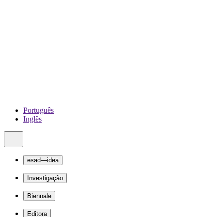
Português
Inglês
esad—idea
Investigação
Biennale
Editora