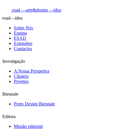
esad
—arte&design
—idea
esad—idea
Sobre Nós
Equipa
ESAD
Extensões
Contactos
Investigação
A Nossa Perspetiva
Clusters
Projetos
Biennale
Porto Design Biennale
Editora
Missão editorial