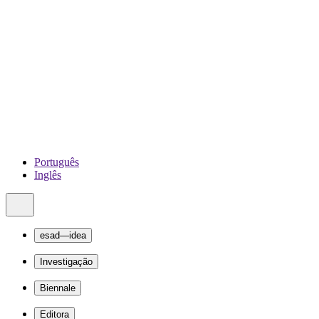
Português
Inglês
esad—idea
Investigação
Biennale
Editora