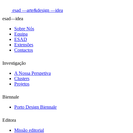
esad
—arte&design
—idea
esad—idea
Sobre Nós
Equipa
ESAD
Extensões
Contactos
Investigação
A Nossa Perspetiva
Clusters
Projetos
Biennale
Porto Design Biennale
Editora
Missão editorial