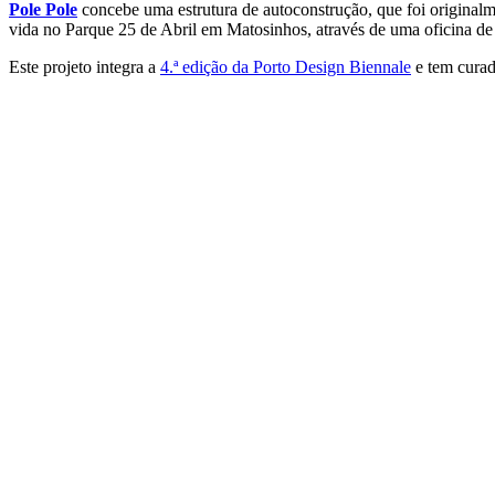
Pole Pole
concebe uma estrutura de autoconstrução, que foi origin
vida no Parque 25 de Abril em Matosinhos, através de uma oficina de
Este projeto integra a
4.ª edição da Porto Design Biennale
e tem curad
Porto Design Biennale
O TEMPO É PRESENTE. Inventar o Comum
23.10
—
26.10.2025