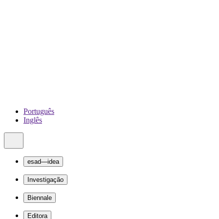
Português
Inglês
esad—idea
Investigação
Biennale
Editora