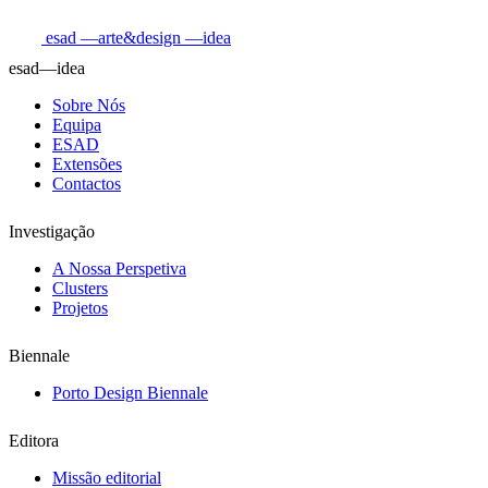
esad
—arte&design
—idea
esad—idea
Sobre Nós
Equipa
ESAD
Extensões
Contactos
Investigação
A Nossa Perspetiva
Clusters
Projetos
Biennale
Porto Design Biennale
Editora
Missão editorial