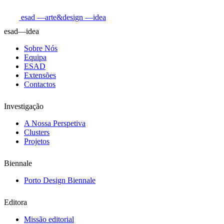
esad
—arte&design
—idea
esad—idea
Sobre Nós
Equipa
ESAD
Extensões
Contactos
Investigação
A Nossa Perspetiva
Clusters
Projetos
Biennale
Porto Design Biennale
Editora
Missão editorial