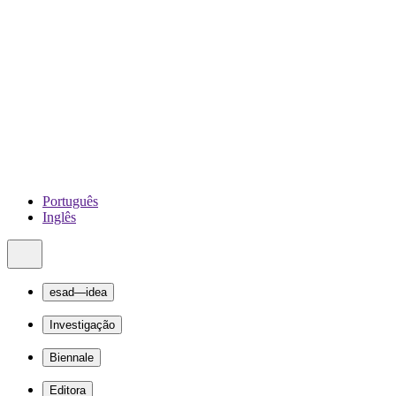
Português
Inglês
esad—idea
Investigação
Biennale
Editora