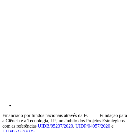
Financiado por fundos nacionais através da FCT — Fundação para
a Ciência e a Tecnologia, I.P., no âmbito dos Projetos Estratégicos
com as referências
UIDB/05237/2020
,
UIDP/04057/2020
e
UID/05237/2025
.