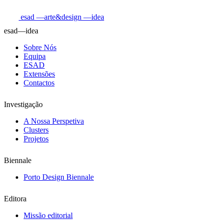
esad
—arte&design
—idea
esad—idea
Sobre Nós
Equipa
ESAD
Extensões
Contactos
Investigação
A Nossa Perspetiva
Clusters
Projetos
Biennale
Porto Design Biennale
Editora
Missão editorial