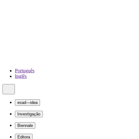
Português
Inglês
esad—idea
Investigação
Biennale
Editora