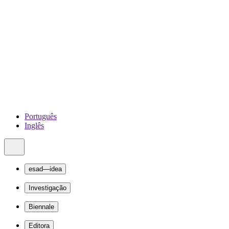
Português
Inglês
esad—idea
Investigação
Biennale
Editora