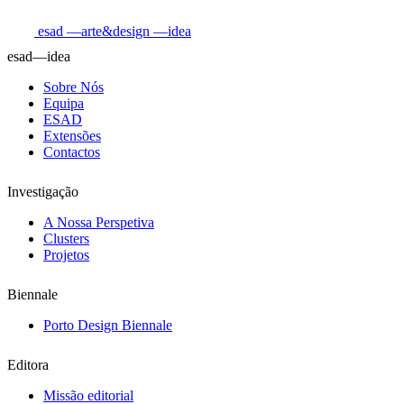
esad
—arte&design
—idea
esad—idea
Sobre Nós
Equipa
ESAD
Extensões
Contactos
Investigação
A Nossa Perspetiva
Clusters
Projetos
Biennale
Porto Design Biennale
Editora
Missão editorial