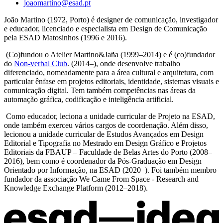
joaomartino@esad.pt
João Martino (1972, Porto) é designer de comunicação, investigador
e educador, licenciado e especialista em Design de Comunicação
pela ESAD Matosinhos (1996 e 2016).
(Co)fundou o Atelier Martino&Jaña (1999–2014) e é (co)fundador
do
Non-verbal Club
. (2014–), onde desenvolve trabalho
diferenciado, nomeadamente para a área cultural e arquitetura, com
particular ênfase em projetos editoriais, identidade, sistemas visuais e
comunicação digital. Tem também competências nas áreas da
automação gráfica, codificação e inteligência artificial.
Como educador, leciona a unidade curricular de Projeto na ESAD,
onde também exerceu vários cargos de coordenação. Além disso,
lecionou a unidade curricular de Estudos Avançados em Design
Editorial e Tipografia no Mestrado em Design Gráfico e Projetos
Editoriais da FBAUP – Faculdade de Belas Artes do Porto (2008–
2016), bem como é coordenador da Pós-Graduação em Design
Orientado por Informação, na ESAD (2020–). Foi também membro
fundador da associação We Came From Space - Research and
Knowledge Exchange Platform (2012–2018).