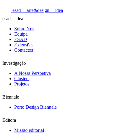
esad
—arte&design
—idea
esad—idea
Sobre Nós
Equipa
ESAD
Extensões
Contactos
Investigação
A Nossa Perspetiva
Clusters
Projetos
Biennale
Porto Design Biennale
Editora
Missão editorial