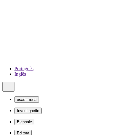
Português
Inglês
esad—idea
Investigação
Biennale
Editora