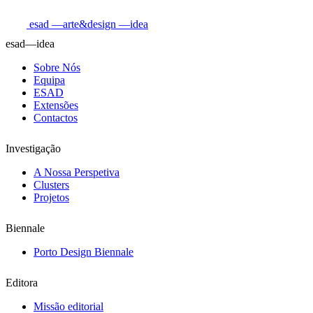
esad
—arte&design
—idea
esad—idea
Sobre Nós
Equipa
ESAD
Extensões
Contactos
Investigação
A Nossa Perspetiva
Clusters
Projetos
Biennale
Porto Design Biennale
Editora
Missão editorial