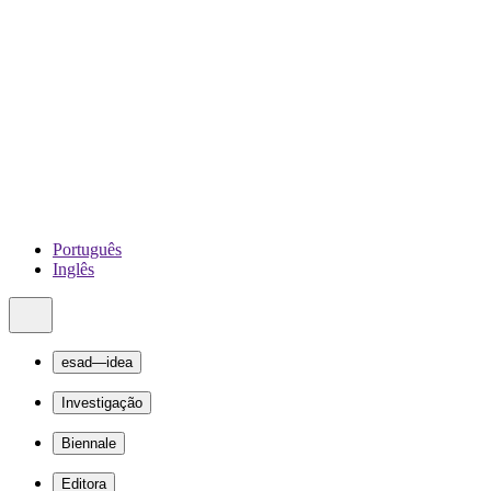
Português
Inglês
esad—idea
Investigação
Biennale
Editora