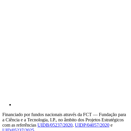
Financiado por fundos nacionais através da FCT — Fundação para
a Ciência e a Tecnologia, I.P., no âmbito dos Projetos Estratégicos
com as referências
UIDB/05237/2020
,
UIDP/04057/2020
e
UID/05237/2025
.