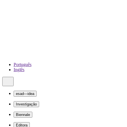
Português
Inglês
esad—idea
Investigação
Biennale
Editora