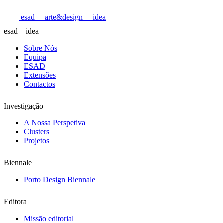
esad
—arte&design
—idea
esad—idea
Sobre Nós
Equipa
ESAD
Extensões
Contactos
Investigação
A Nossa Perspetiva
Clusters
Projetos
Biennale
Porto Design Biennale
Editora
Missão editorial