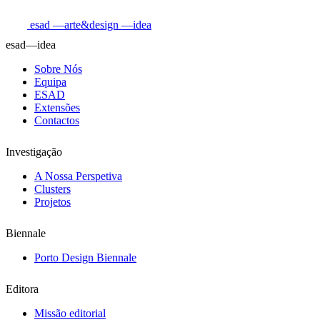
esad
—arte&design
—idea
esad—idea
Sobre Nós
Equipa
ESAD
Extensões
Contactos
Investigação
A Nossa Perspetiva
Clusters
Projetos
Biennale
Porto Design Biennale
Editora
Missão editorial