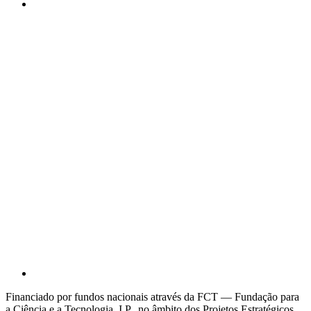
Financiado por fundos nacionais através da FCT — Fundação para
a Ciência e a Tecnologia, I.P., no âmbito dos Projetos Estratégicos