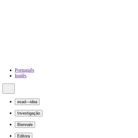
Português
Inglês
esad—idea
Investigação
Biennale
Editora