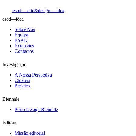
esad
—arte&design
—idea
esad—idea
Sobre Nós
Equipa
ESAD
Extensões
Contactos
Investigação
A Nossa Perspetiva
Clusters
Projetos
Biennale
Porto Design Biennale
Editora
Missão editorial