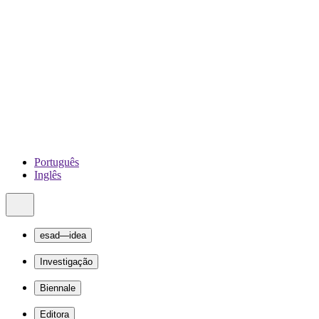
Português
Inglês
esad—idea
Investigação
Biennale
Editora