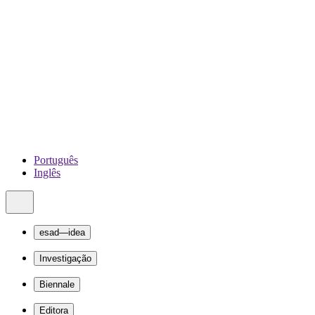
Português
Inglês
esad—idea
Investigação
Biennale
Editora