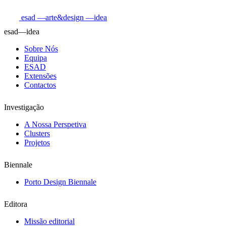
esad
—arte&design
—idea
esad—idea
Sobre Nós
Equipa
ESAD
Extensões
Contactos
Investigação
A Nossa Perspetiva
Clusters
Projetos
Biennale
Porto Design Biennale
Editora
Missão editorial