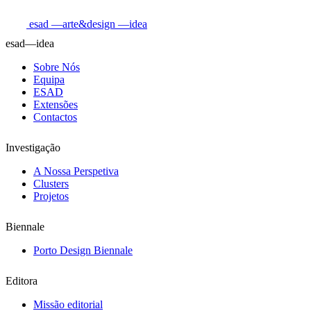
esad
—arte&design
—idea
esad—idea
Sobre Nós
Equipa
ESAD
Extensões
Contactos
Investigação
A Nossa Perspetiva
Clusters
Projetos
Biennale
Porto Design Biennale
Editora
Missão editorial