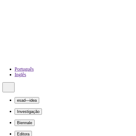
Português
Inglês
esad—idea
Investigação
Biennale
Editora