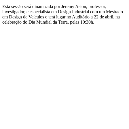
Esta sessão será dinamizada por Jeremy Aston, professor,
investigador, e especialista em Design Industrial com um Mestrado
em Design de Veículos e terá lugar no Auditório a 22 de abril, na
celebração do Dia Mundial da Terra, pelas 10:30h.
Water Design Views
Eventos
Water Design Views
Um ciclo de eventos da Blue Design Alliance.
A pegada hídrica da nossa
sociedade.
Inteligência Artificial no
design
Qual o futuro da sustentabilidade
dos recursos hídricos?
Uma revolução criativa ou um
desafio iminente?
22.03.2024 10:30
–
12:00