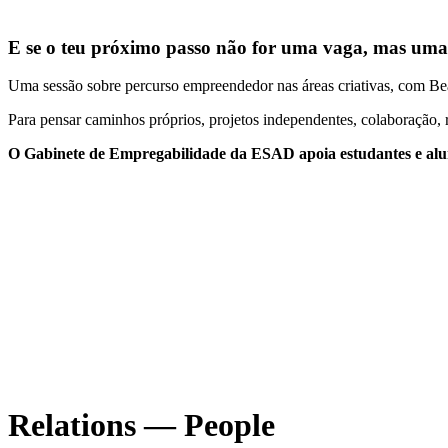
E se o teu próximo passo não for uma vaga, mas uma
Uma sessão sobre percurso empreendedor nas áreas criativas, com Be
Para pensar caminhos próprios, projetos independentes, colaboração, 
O Gabinete de Empregabilidade da ESAD apoia estudantes e alumn
Outras sessões de Empregabilidade
Terminei o curso. E agora?
Como ser contratado
Sessão de preparação do percurso e portfólio
Workshop de entrevista 
06.07.2026 11:00
–
13:00
01.07.2026 11:00
–
13:0
Relations — People