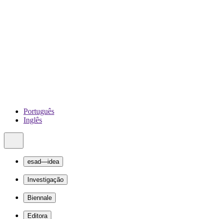
Português
Inglês
esad—idea
Investigação
Biennale
Editora