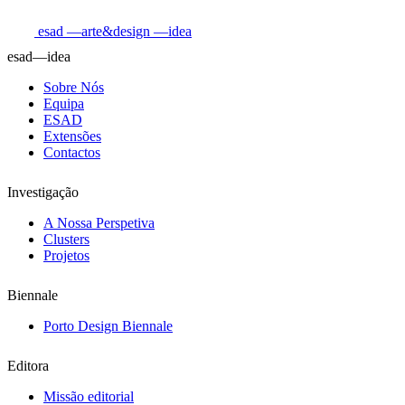
esad
—arte&design
—idea
esad—idea
Sobre Nós
Equipa
ESAD
Extensões
Contactos
Investigação
A Nossa Perspetiva
Clusters
Projetos
Biennale
Porto Design Biennale
Editora
Missão editorial