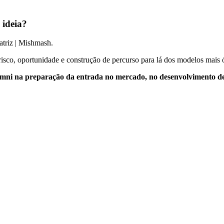
 ideia?
atriz | Mishmash.
risco, oportunidade e construção de percurso para lá dos modelos mais
i na preparação da entrada no mercado, no desenvolvimento de ca
Percurso Empreendedor
de emprego
Sessão com Mishmash
0
30.06.2026 10:00
–
13:00