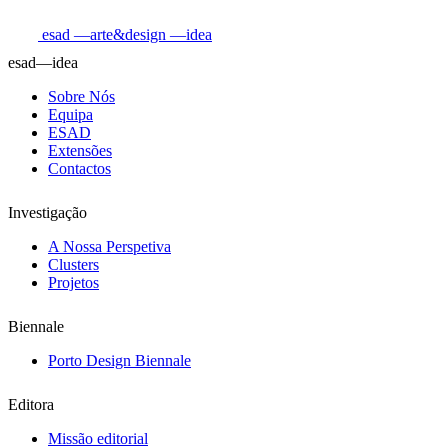
esad
—arte&design
—idea
esad—idea
Sobre Nós
Equipa
ESAD
Extensões
Contactos
Investigação
A Nossa Perspetiva
Clusters
Projetos
Biennale
Porto Design Biennale
Editora
Missão editorial