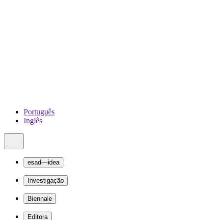
Português
Inglês
esad—idea
Investigação
Biennale
Editora