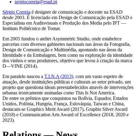
sergiocorreia@esad.pt
Sérgio Correia
é designer de comunicação e docente na ESAD
desde 2003. É licenciado em Design de Comunicação pela ESAD e
Especialista em Audiovisuais e Produção dos Media pelo IPT —
Instituto Politécnico de Tomar.
Em 2005 fundou o atelier Asymmetric Studio, onde estabelece
parcerias com diversos gabinetes nacionais nas áreas da Fotografia,
Design de Comunicação e Multimédia, apostando nas áreas da
Identidade e da Embalagem, bem como na exploração da identidade
dos vinhos e seus produtores, objetivo que levou à criação da marca
D—VINE (2014).
Em paralelo nasceu a
T.I.N.A (2013)
, com um vasto espetro de
atuação, desde instituições públicas e culturais ao setor privado, um
projeto que questiona ideais preestabelecidos através de intervenções
urbanas ironicamente assinadas como This Is Not America.
De entre os prémios que conquistou na Bolívia, Equador, Estados
Unidos, Polónia, Hungria, França, Eslováquia, Taiwan e China,
destacam-se Graphics Merit Award (2017), Graphis Silver Award
(2018) e Communication Arts Award of Excellence (2018, 2020 e
2023).
Relations — News