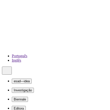
Português
Inglês
esad—idea
Investigação
Biennale
Editora