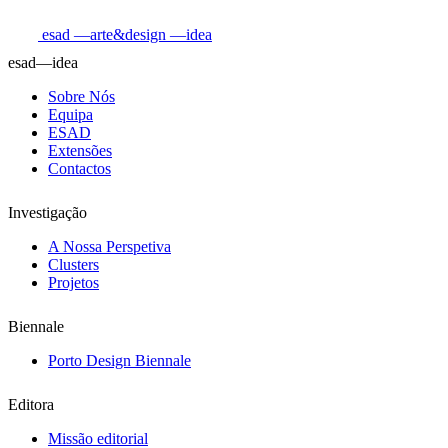
esad
—arte&design
—idea
esad—idea
Sobre Nós
Equipa
ESAD
Extensões
Contactos
Investigação
A Nossa Perspetiva
Clusters
Projetos
Biennale
Porto Design Biennale
Editora
Missão editorial