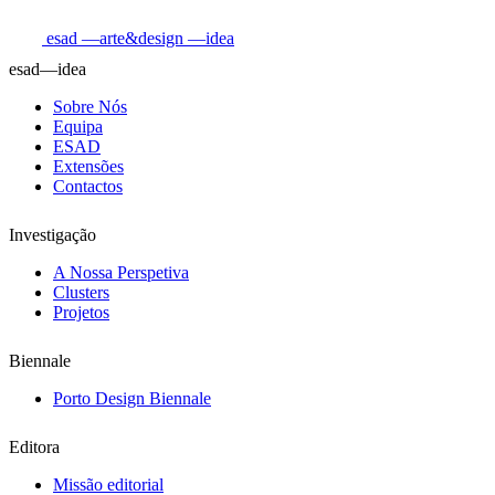
esad
—arte&design
—idea
esad—idea
Sobre Nós
Equipa
ESAD
Extensões
Contactos
Investigação
A Nossa Perspetiva
Clusters
Projetos
Biennale
Porto Design Biennale
Editora
Missão editorial