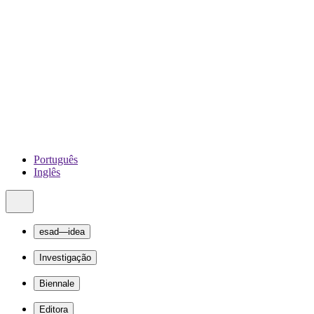
Português
Inglês
esad—idea
Investigação
Biennale
Editora