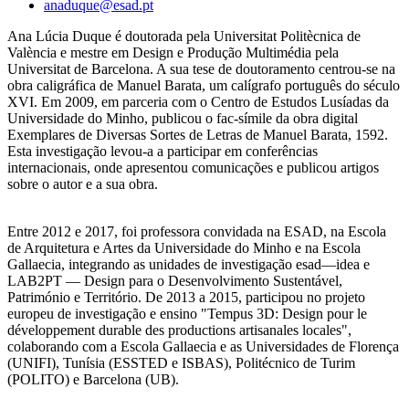
anaduque@esad.pt
Ana Lúcia Duque é doutorada pela Universitat Politècnica de
València e mestre em Design e Produção Multimédia pela
Universitat de Barcelona. A sua tese de doutoramento centrou-se na
obra caligráfica de Manuel Barata, um calígrafo português do século
XVI. Em 2009, em parceria com o Centro de Estudos Lusíadas da
Universidade do Minho, publicou o fac-símile da obra digital
Exemplares de Diversas Sortes de Letras de Manuel Barata, 1592.
Esta investigação levou-a a participar em conferências
internacionais, onde apresentou comunicações e publicou artigos
sobre o autor e a sua obra.
Entre 2012 e 2017, foi professora convidada na ESAD, na Escola
de Arquitetura e Artes da Universidade do Minho e na Escola
Gallaecia, integrando as unidades de investigação esad—idea e
LAB2PT — Design para o Desenvolvimento Sustentável,
Património e Território. De 2013 a 2015, participou no projeto
europeu de investigação e ensino "Tempus 3D: Design pour le
développement durable des productions artisanales locales",
colaborando com a Escola Gallaecia e as Universidades de Florença
(UNIFI), Tunísia (ESSTED e ISBAS), Politécnico de Turim
(POLITO) e Barcelona (UB).