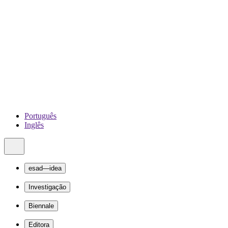
Português
Inglês
esad—idea
Investigação
Biennale
Editora