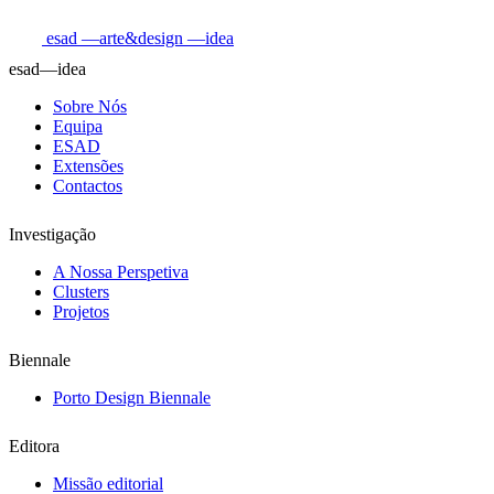
esad
—arte&design
—idea
esad—idea
Sobre Nós
Equipa
ESAD
Extensões
Contactos
Investigação
A Nossa Perspetiva
Clusters
Projetos
Biennale
Porto Design Biennale
Editora
Missão editorial