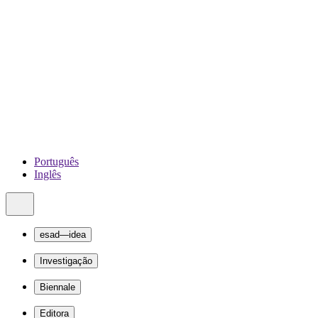
Português
Inglês
esad—idea
Investigação
Biennale
Editora