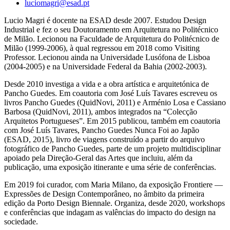
luciomagri@esad.pt
Lucio Magri é docente na ESAD desde 2007. Estudou Design
Industrial e fez o seu Doutoramento em Arquitetura no Politécnico
de Milão. Lecionou na Faculdade de Arquitetura do Politécnico de
Milão (1999-2006), à qual regressou em 2018 como Visiting
Professor. Lecionou ainda na Universidade Lusófona de Lisboa
(2004-2005) e na Universidade Federal da Bahia (2002-2003).
Desde 2010 investiga a vida e a obra artística e arquitetónica de
Pancho Guedes. Em coautoria com José Luís Tavares escreveu os
livros Pancho Guedes (QuidNovi, 2011) e Arménio Losa e Cassiano
Barbosa (QuidNovi, 2011), ambos integrados na “Colecção
Arquitetos Portugueses”. Em 2015 publicou, também em coautoria
com José Luís Tavares, Pancho Guedes Nunca Foi ao Japão
(ESAD, 2015), livro de viagens construído a partir do arquivo
fotográfico de Pancho Guedes, parte de um projeto multidisciplinar
apoiado pela Direção-Geral das Artes que incluiu, além da
publicação, uma exposição itinerante e uma série de conferências.
Em 2019 foi curador, com Maria Milano, da exposição Frontiere —
Expressões de Design Contemporâneo, no âmbito da primeira
edição da Porto Design Biennale. Organiza, desde 2020, workshops
e conferências que indagam as valências do impacto do design na
sociedade.