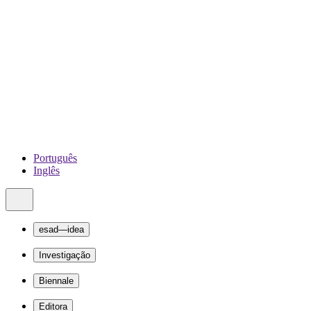
Português
Inglês
esad—idea
Investigação
Biennale
Editora