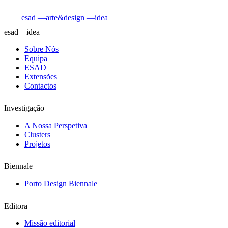
esad
—arte&design
—idea
esad—idea
Sobre Nós
Equipa
ESAD
Extensões
Contactos
Investigação
A Nossa Perspetiva
Clusters
Projetos
Biennale
Porto Design Biennale
Editora
Missão editorial