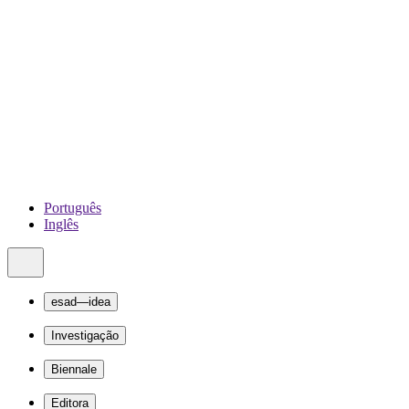
Português
Inglês
esad—idea
Investigação
Biennale
Editora