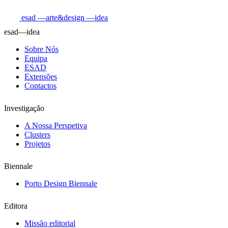
esad
—arte&design
—idea
esad—idea
Sobre Nós
Equipa
ESAD
Extensões
Contactos
Investigação
A Nossa Perspetiva
Clusters
Projetos
Biennale
Porto Design Biennale
Editora
Missão editorial